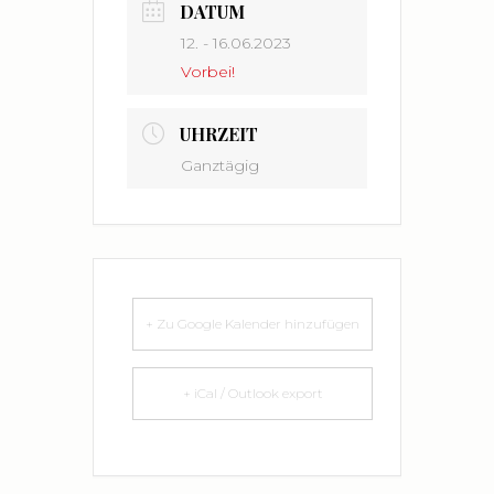
DATUM
12. - 16.06.2023
Vorbei!
UHRZEIT
Ganztägig
+ Zu Google Kalender hinzufügen
+ iCal / Outlook export